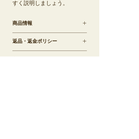
すく説明しましょう。
商品情報
商品の詳細を入力してください。サイ
返品・返金ポリシー
ズ、素材、取扱説明に加え、商品の特
徴やおすすめのポイントなどを説明し
返品・返金ポリシーを入力してくださ
ましょう。
商品の配送について
い。顧客が商品に満足しなかった場合
や、不備があった場合に行う手続きの
配送地域、料金、所要時間、梱包な
手順などを説明しましょう。内容を明
ど、商品の配送に関する情報を入力し
確にすることで顧客からの信頼を獲得
てください。配送情報を明確にするこ
し、安心して商品を購入していただけ
とで顧客からの信頼を獲得し、安心し
ます。
て商品を購入していただけます。