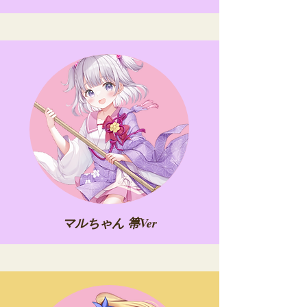
マルちゃん 箒Ver