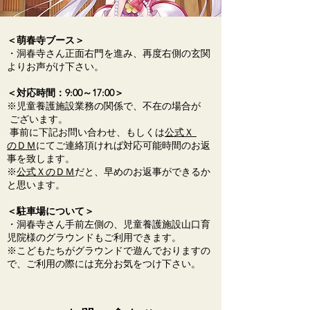
＜萌春寺ブース＞
・洞春寺さん正面右門を進み、再度右側の玄関
よりお声がけ下さい。
＜対応時間：9:00～17:00＞
※児童養護施設業務の関係で、不在の場合が
ご
ざいます。
事前に下記お問い合わせ、もしくは
公式Ｘ
のＤＭ
にてご連絡頂ければ対応可能時間のお返
事を致します。
※
公式ＸのＤＭ
だと、早めのお返事ができるか
と思います。
＜駐車場について＞
・洞春寺さん手前左側の、児童養護施設山口育
児院様のグラウンドも
ご利用できます。
※こどもたちがグラウンドで遊んでおりますの
で、
ご利用の際には充分お気をつけ下さい。