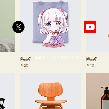
©2022 萌春寺コロナの妖精プロジェクト
商品名
商品名
価格
価格
￥20
￥10