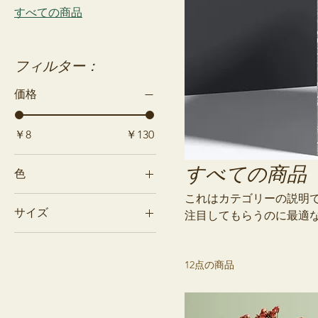
すべての商品
フィルター：
価格
￥8
￥130
すべての商品
色
これはカテゴリーの説明
サイズ
注目してもらうのに最適
250 ml
500 ml
12点の商品
80 ml
Large