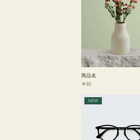
Medium
Small
商品名
価格
￥85
NEW