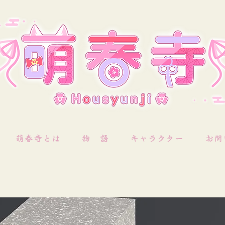
萌春寺とは
物 語
キャラクター
お問